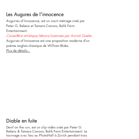
Les Augures de l'innocence
Auguries of Innocence, est un court métrage créé par
Peter G. Rebeiz et Tamara Canovo, Balik Farm
Entertainment.
Conseillère artistique/décors/costumes par Annick Goeke
Auguries of Innocence est une proposition moderne d'un
poème anglais classique de William Blake.
Plus de détails...
Diable en fuite
Devil on the run, est un clip vidéo créé par Peter G.
Rebeiz & Tamara Canovo, Balik Farm Entertainment. Le
tournage a eu lieu au PhotoHall à Zürich pendant trois