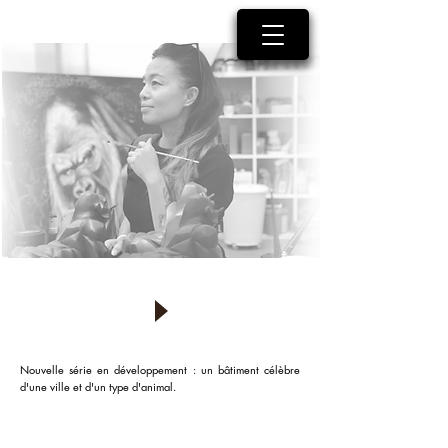
Nouvelle série en développement : un
bâtiment célèbre
d'une ville et d'un type d'animal.
Something fishy is goin' on in Londo