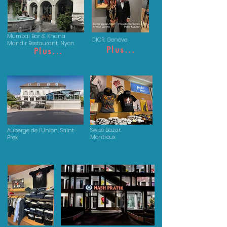
Mumbai Bar & Khana
CICR, Genève
Mandir Restaurant, Nyon
Plus...
Plus...
Swiss Bazar,
Auberge de l'Union, Saint-
Montreux
Prex