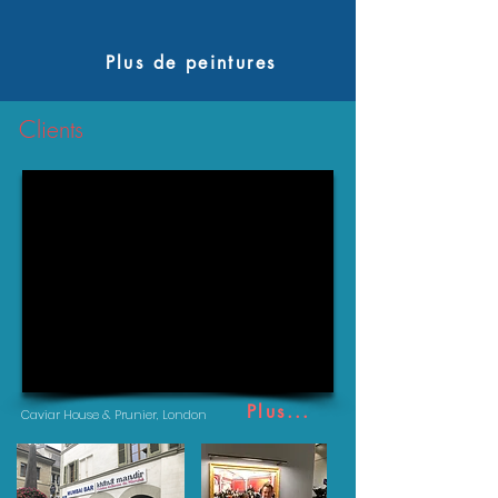
Plus de peintures
Clients
Plus...
Caviar House & Prunier, London