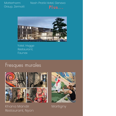
Matterhorm
Nash Pratik Hotel, Geneva
Group, Zermatt
Plus...
Yotel, Hvgge
Restaurant,
Founex
Fresques murales
Khana Mandir
Martigny
Restaurant, Nyon