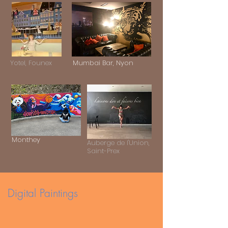
Yotel, Founex
Mumbai Bar, Nyon
Monthey
Auberge de l'Union,
Saint-Prex
Digital Paintings