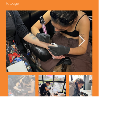
tatouge
Shooting
Auguries of Innocence